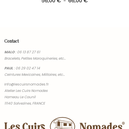
56,00
€
66,00
€
Plage
–
de
prix :
56,00 €
à
66,00 €
Contact
MALO
:
06 13 87 27 61
Bracelets, Petites Maroquineries, etc…
PAUL
:
06 29 02 47 14
Ceintures Mexicaines, Militaires, etc…
info@lescuirsnomades.fr
Atelier Les Cuirs Nomades
Hameau Le Caunil
11140 Salvezines, FRANCE