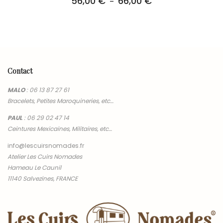
56,00
€
66,00
€
Plage
–
de
prix :
56,00 €
à
66,00 €
Contact
MALO
:
06 13 87 27 61
Bracelets, Petites Maroquineries, etc…
PAUL
:
06 29 02 47 14
Ceintures Mexicaines, Militaires, etc…
info@lescuirsnomades.fr
Atelier Les Cuirs Nomades
Hameau Le Caunil
11140 Salvezines, FRANCE