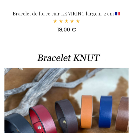
Bracelet de force cuir LE VIKING largeur 2 cm
Note
18,00
€
5.00
sur 5